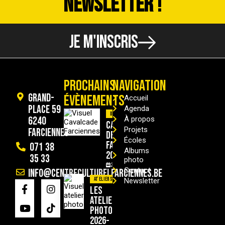
NEWSLETTER !
JE M'INSCRIS
PROCHAINS
NAVIGATION
Grand-
ÉVÈNEMENTS
Accueil
Place 59
Agenda
Divers
6240
À propos
Cavalcade
Projets
Farciennes
de
Écoles
Farciennes
071 38
Albums
2026
35 33
photo
29/08/2026
Contact
info@centreculturelfarciennes.be
Ateliers
Newsletter
Les
ateliers
photo
2026-