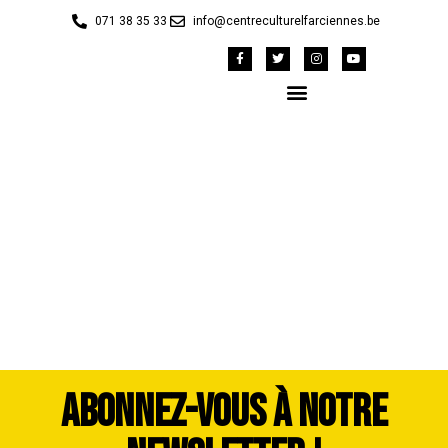
071 38 35 33
info@centreculturelfarciennes.be
42147478_1983301-
dddimage_1725556693
ABONNEZ-VOUS À NOTRE