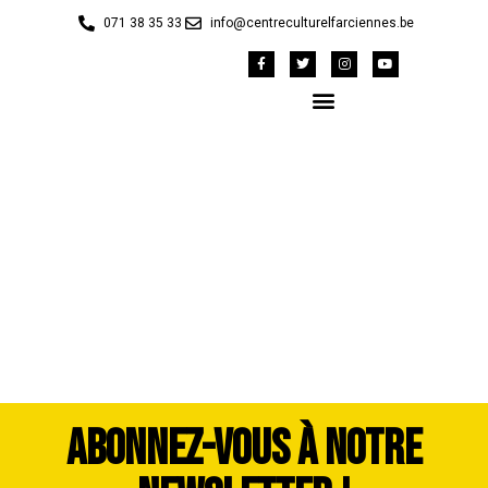
071 38 35 33
info@centreculturelfarciennes.be
42147509_1983304-
dddimage_1725556978
ABONNEZ-VOUS À NOTRE