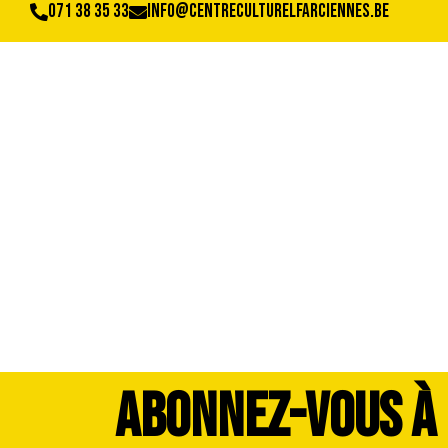
071 38 35 33
info@centreculturelfarciennes.be
42147541_198330
ABONNEZ-VOUS À