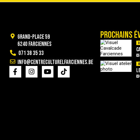
PROCHAINS É
Grand-Place 59
6240 Farciennes
D
C
071 38 35 33
info@centreculturelfarciennes.be
A
L