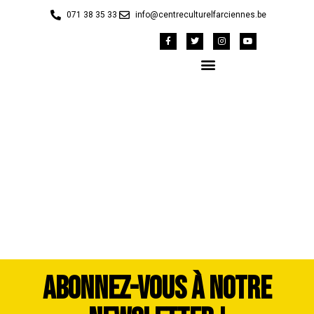
071 38 35 33
info@centreculturelfarciennes.be
42147697_1983321-
dddimage_1725557985
ABONNEZ-VOUS À NOTRE