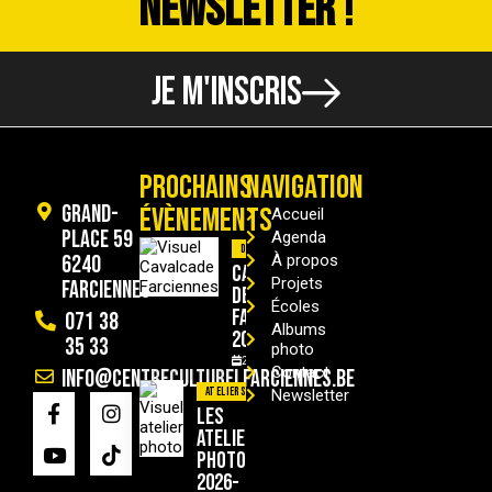
NEWSLETTER !
JE M'INSCRIS
PROCHAINS
NAVIGATION
Grand-
ÉVÈNEMENTS
Accueil
Place 59
Agenda
Divers
6240
À propos
Cavalcade
Projets
Farciennes
de
Écoles
Farciennes
071 38
Albums
2026
35 33
photo
29/08/2026
Contact
info@centreculturelfarciennes.be
Ateliers
Newsletter
Les
ateliers
photo
2026-