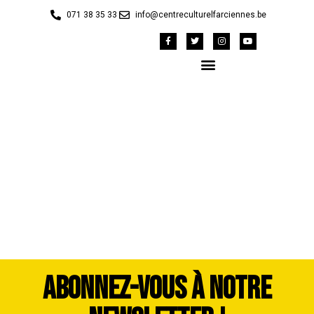
071 38 35 33
info@centreculturelfarciennes.be
42147708_1983322-
dddimage_1725558065
ABONNEZ-VOUS À NOTRE