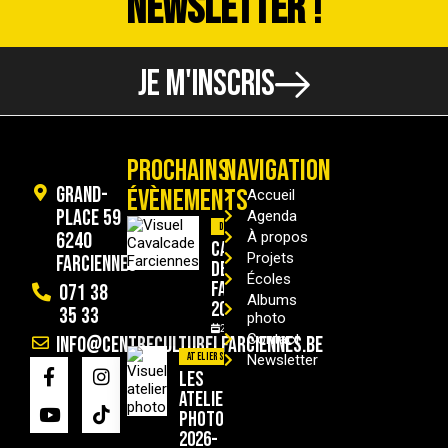
NEWSLETTER !
JE M'INSCRIS
PROCHAINS
NAVIGATION
Grand-
ÉVÈNEMENTS
Accueil
Place 59
Agenda
Divers
6240
À propos
Cavalcade
Projets
Farciennes
de
Écoles
Farciennes
071 38
Albums
2026
35 33
photo
29/08/2026
Contact
info@centreculturelfarciennes.be
Ateliers
Newsletter
Les
ateliers
photo
2026-