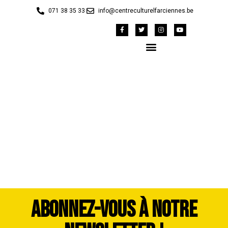
071 38 35 33
info@centreculturelfarciennes.be
42148237_1983370-
dddimage_1725560099
ABONNEZ-VOUS À NOTRE