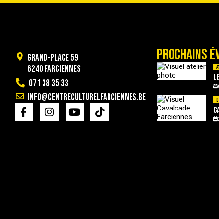
PROCHAINS É
Grand-Place 59
6240 Farciennes
A
L
071 38 35 33
info@centreculturelfarciennes.be
D
C