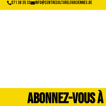
071 38 35 33
info@centreculturelfarciennes.be
42148325_198337
ABONNEZ-VOUS À