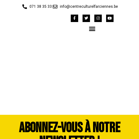
071 38 35 33
info@centreculturelfarciennes.be
42148402_1983385-
dddimage_1725560591
ABONNEZ-VOUS À NOTRE