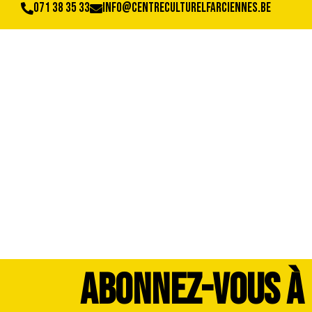
071 38 35 33
info@centreculturelfarciennes.be
42148421_m_1983
ABONNEZ-VOUS À