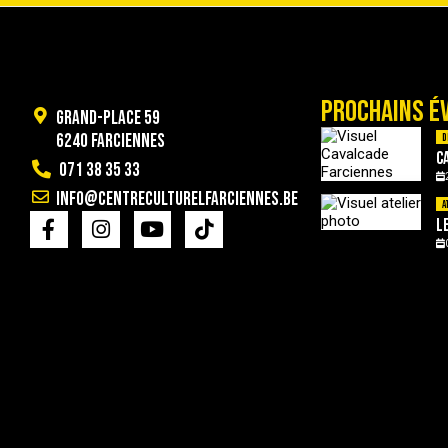
PROCHAINS É
Grand-Place 59
6240 Farciennes
D
C
071 38 35 33
info@centreculturelfarciennes.be
A
L