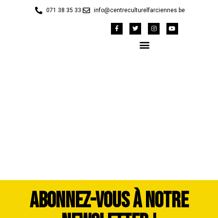
071 38 35 33
info@centreculturelfarciennes.be
42148422_1983387-
dddimage_1725560732
ABONNEZ-VOUS À NOTRE