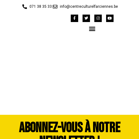
071 38 35 33
info@centreculturelfarciennes.be
42148425_1983387-
dddimage_1725560732
ABONNEZ-VOUS À NOTRE