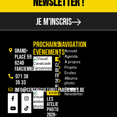
NEWSLETTER !
JE M'INSCRIS
PROCHAINS
NAVIGATION
Grand-
ÉVÈNEMENTS
Accueil
Place 59
Agenda
Divers
6240
À propos
Cavalcade
Projets
Farciennes
de
Écoles
Farciennes
071 38
Albums
2026
35 33
photo
29/08/2026
Contact
info@centreculturelfarciennes.be
Ateliers
Newsletter
Les
ateliers
photo
2026-