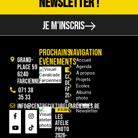
NEWSLETTER !
JE M'INSCRIS
PROCHAINS
NAVIGATION
Grand-
ÉVÈNEMENTS
Accueil
Place 59
Agenda
Divers
6240
À propos
Cavalcade
Projets
Farciennes
de
Écoles
Farciennes
071 38
Albums
2026
35 33
photo
29/08/2026
Contact
info@centreculturelfarciennes.be
Ateliers
Newsletter
Les
ateliers
photo
2026-