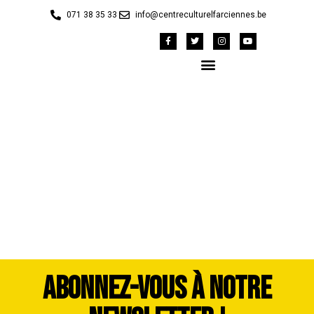
071 38 35 33
info@centreculturelfarciennes.be
42148632_1983406-
dddimage_1725561603
ABONNEZ-VOUS À NOTRE