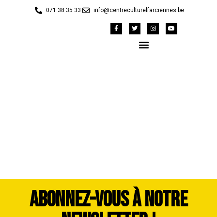
071 38 35 33
info@centreculturelfarciennes.be
42148719_m_1983414-
dddimage_1725561822
ABONNEZ-VOUS À NOTRE