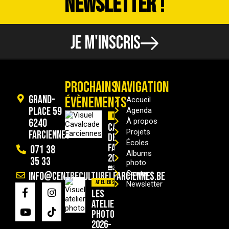
NEWSLETTER !
JE M'INSCRIS
PROCHAINS
NAVIGATION
Grand-
ÉVÈNEMENTS
Accueil
Place 59
Agenda
Divers
6240
À propos
Cavalcade
Projets
Farciennes
de
Écoles
Farciennes
071 38
Albums
2026
35 33
photo
29/08/2026
Contact
info@centreculturelfarciennes.be
Ateliers
Newsletter
Les
ateliers
photo
2026-