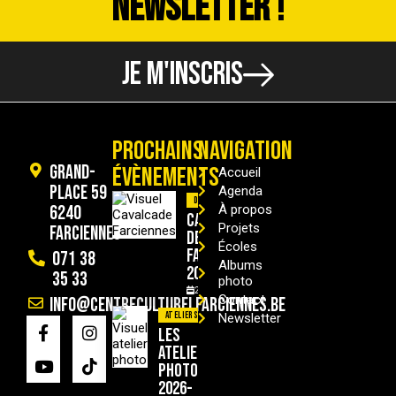
NEWSLETTER !
JE M'INSCRIS
PROCHAINS
NAVIGATION
Grand-
ÉVÈNEMENTS
Accueil
Place 59
Agenda
Divers
6240
À propos
Cavalcade
Projets
Farciennes
de
Écoles
Farciennes
071 38
Albums
2026
35 33
photo
29/08/2026
Contact
info@centreculturelfarciennes.be
Ateliers
Newsletter
Les
ateliers
photo
2026-