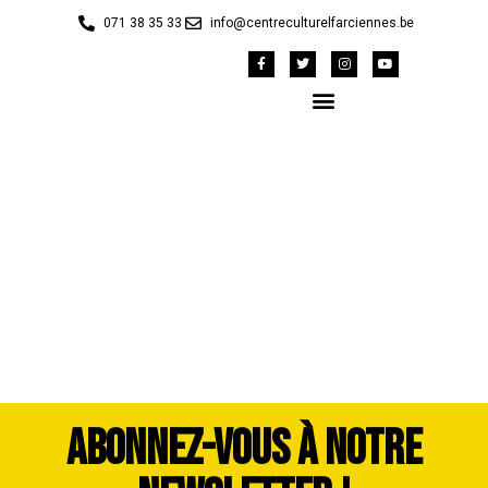
071 38 35 33
info@centreculturelfarciennes.be
42149098_1983449-
dddimage_1725563929
ABONNEZ-VOUS À NOTRE