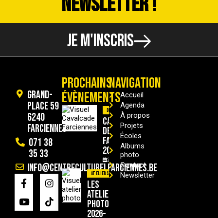
NEWSLETTER !
JE M'INSCRIS
PROCHAINS
NAVIGATION
Grand-
ÉVÈNEMENTS
Accueil
Place 59
Agenda
Divers
6240
À propos
Cavalcade
Projets
Farciennes
de
Écoles
Farciennes
071 38
Albums
2026
35 33
photo
29/08/2026
Contact
info@centreculturelfarciennes.be
Ateliers
Newsletter
Les
ateliers
photo
2026-