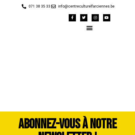
071 38 35 33
info@centreculturelfarciennes.be
42149122_1983451-
dddimage_1725563990
ABONNEZ-VOUS À NOTRE