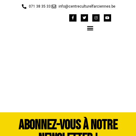
071 38 35 33
info@centreculturelfarciennes.be
42149189_1983457-
dddimage_1725564130
ABONNEZ-VOUS À NOTRE