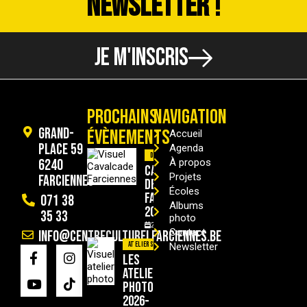
NEWSLETTER !
JE M'INSCRIS
PROCHAINS
NAVIGATION
Grand-
ÉVÈNEMENTS
Accueil
Place 59
Agenda
Divers
6240
À propos
Cavalcade
Projets
Farciennes
de
Écoles
Farciennes
071 38
Albums
2026
35 33
photo
29/08/2026
Contact
info@centreculturelfarciennes.be
Ateliers
Newsletter
Les
ateliers
photo
2026-