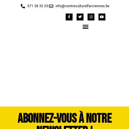
071 38 35 33
info@centreculturelfarciennes.be
42149209_m_1983459-
dddimage_1725564186
ABONNEZ-VOUS À NOTRE