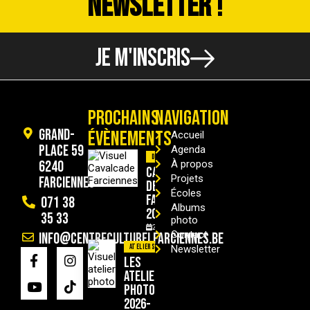
NEWSLETTER !
JE M'INSCRIS
PROCHAINS
NAVIGATION
Grand-
ÉVÈNEMENTS
Accueil
Place 59
Agenda
Divers
6240
À propos
Cavalcade
Projets
Farciennes
de
Écoles
Farciennes
071 38
Albums
2026
35 33
photo
29/08/2026
Contact
info@centreculturelfarciennes.be
Ateliers
Newsletter
Les
ateliers
photo
2026-