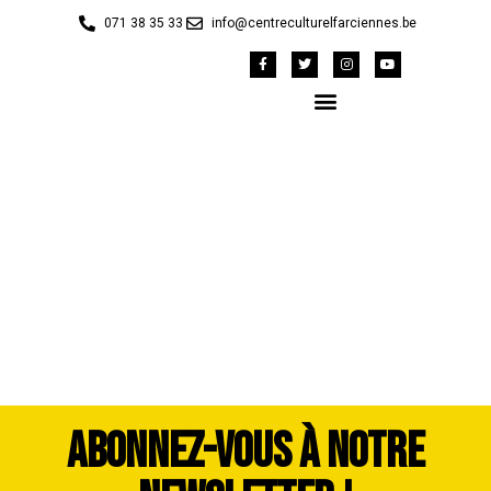
071 38 35 33
info@centreculturelfarciennes.be
42149211_1983459-
dddimage_1725564186
ABONNEZ-VOUS À NOTRE