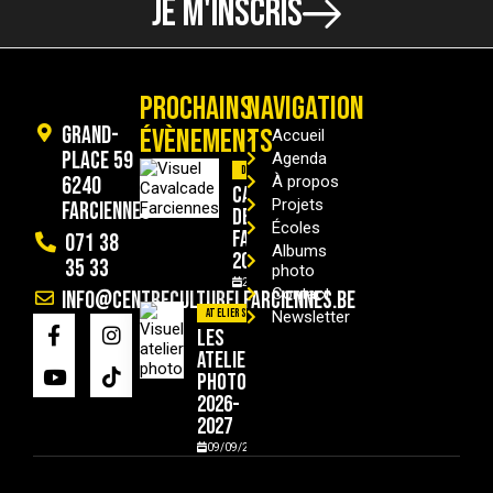
JE M'INSCRIS
PROCHAINS
NAVIGATION
Grand-
ÉVÈNEMENTS
Accueil
Place 59
Agenda
Divers
6240
À propos
Cavalcade
Projets
Farciennes
de
Écoles
Farciennes
071 38
Albums
2026
35 33
photo
29/08/2026
Contact
info@centreculturelfarciennes.be
Ateliers
Newsletter
Les
ateliers
photo
2026-
2027
09/09/2026