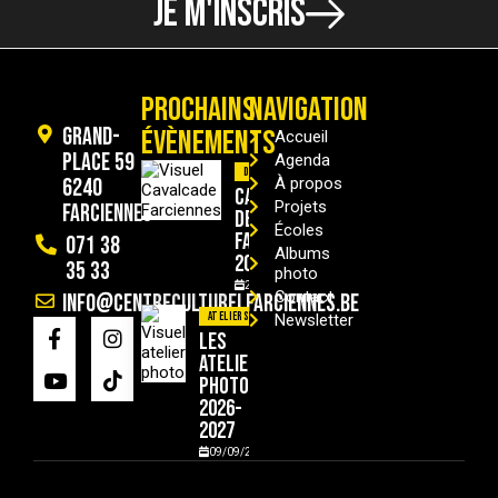
JE M'INSCRIS
PROCHAINS
NAVIGATION
Grand-
ÉVÈNEMENTS
Accueil
Place 59
Agenda
Divers
6240
À propos
Cavalcade
Projets
Farciennes
de
Écoles
Farciennes
071 38
Albums
2026
35 33
photo
29/08/2026
Contact
info@centreculturelfarciennes.be
Ateliers
Newsletter
Les
ateliers
photo
2026-
2027
09/09/2026