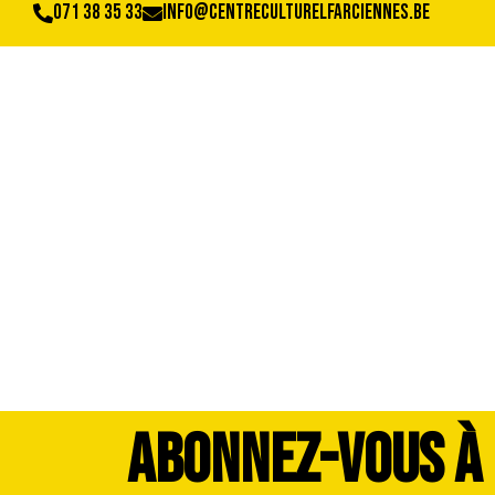
071 38 35 33
info@centreculturelfarciennes.be
20240905_194005
ABONNEZ-VOUS À