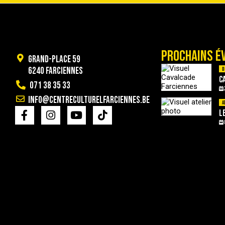
PROCHAINS É
Grand-Place 59
6240 Farciennes
D
C
071 38 35 33
info@centreculturelfarciennes.be
A
L