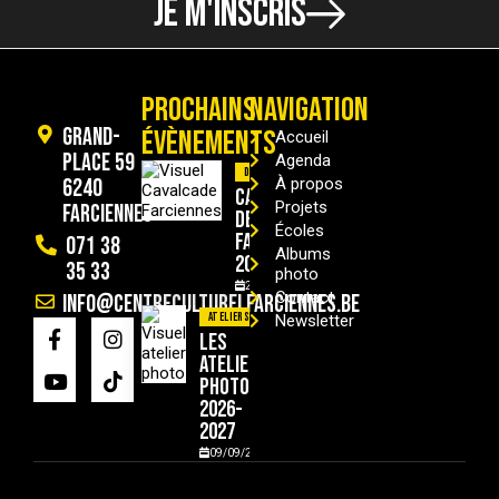
JE M'INSCRIS
PROCHAINS
NAVIGATION
Grand-
ÉVÈNEMENTS
Accueil
Place 59
Agenda
Divers
6240
À propos
Cavalcade
Projets
Farciennes
de
Écoles
Farciennes
071 38
Albums
2026
35 33
photo
29/08/2026
Contact
info@centreculturelfarciennes.be
Ateliers
Newsletter
Les
ateliers
photo
2026-
2027
09/09/2026