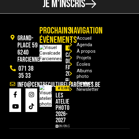
JE M'INSCRIS
PROCHAINS
NAVIGATION
Grand-
ÉVÈNEMENTS
Accueil
Place 59
Agenda
Divers
6240
À propos
Cavalcade
Projets
Farciennes
de
Écoles
Farciennes
071 38
Albums
2026
35 33
photo
29/08/2026
Contact
info@centreculturelfarciennes.be
Ateliers
Newsletter
Les
ateliers
photo
2026-
2027
09/09/2026