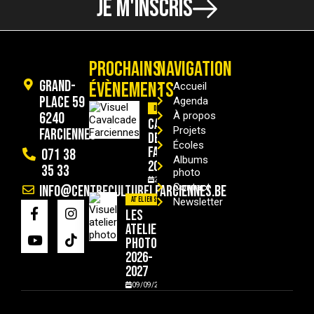
JE M'INSCRIS
PROCHAINS
NAVIGATION
Grand-
ÉVÈNEMENTS
Accueil
Place 59
Agenda
Divers
6240
À propos
Cavalcade
Projets
Farciennes
de
Écoles
Farciennes
071 38
Albums
2026
35 33
photo
29/08/2026
Contact
info@centreculturelfarciennes.be
Ateliers
Newsletter
Les
ateliers
photo
2026-
2027
09/09/2026