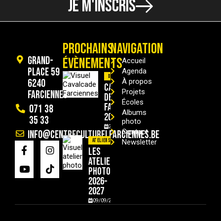
JE M'INSCRIS
PROCHAINS
NAVIGATION
Grand-
ÉVÈNEMENTS
Accueil
Place 59
Agenda
Divers
6240
À propos
Cavalcade
Projets
Farciennes
de
Écoles
Farciennes
071 38
Albums
2026
35 33
photo
29/08/2026
Contact
info@centreculturelfarciennes.be
Ateliers
Newsletter
Les
ateliers
photo
2026-
2027
09/09/2026