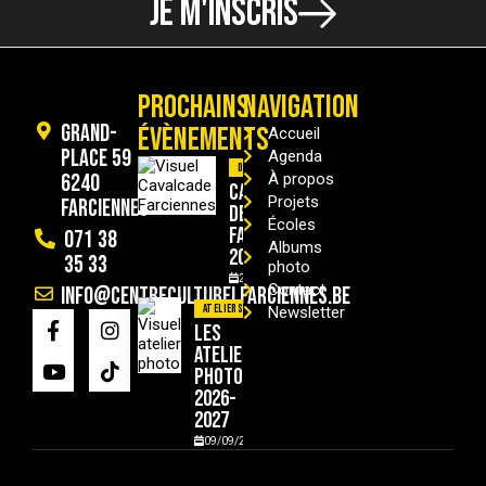
JE M'INSCRIS
PROCHAINS
NAVIGATION
Grand-
ÉVÈNEMENTS
Accueil
Place 59
Agenda
Divers
6240
À propos
Cavalcade
Projets
Farciennes
de
Écoles
Farciennes
071 38
Albums
2026
35 33
photo
29/08/2026
Contact
info@centreculturelfarciennes.be
Ateliers
Newsletter
Les
ateliers
photo
2026-
2027
09/09/2026