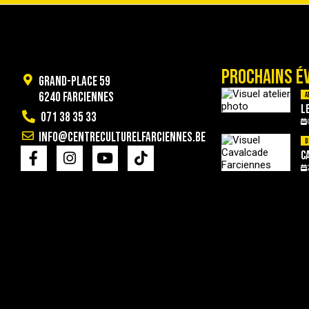
PROCHAINS É
Grand-Place 59
6240 Farciennes
A
L
071 38 35 33
info@centreculturelfarciennes.be
D
C