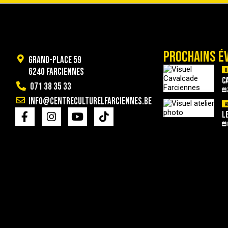
PROCHAINS É
Grand-Place 59
6240 Farciennes
D
C
071 38 35 33
info@centreculturelfarciennes.be
A
L