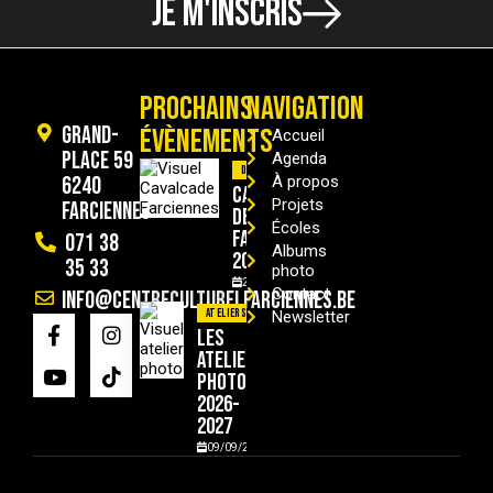
JE M'INSCRIS
PROCHAINS
NAVIGATION
Grand-
ÉVÈNEMENTS
Accueil
Place 59
Agenda
Divers
6240
À propos
Cavalcade
Projets
Farciennes
de
Écoles
Farciennes
071 38
Albums
2026
35 33
photo
29/08/2026
Contact
info@centreculturelfarciennes.be
Ateliers
Newsletter
Les
ateliers
photo
2026-
2027
09/09/2026