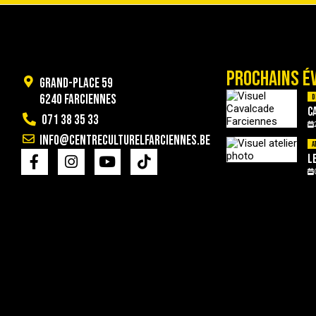
PROCHAINS É
Grand-Place 59
6240 Farciennes
D
C
071 38 35 33
info@centreculturelfarciennes.be
A
L