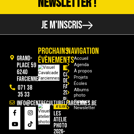
NEWSLETTER !
JE M'INSCRIS
PROCHAINS
NAVIGATION
Grand-
ÉVÈNEMENTS
Accueil
Place 59
Agenda
Divers
6240
À propos
Cavalcade
Projets
Farciennes
de
Écoles
Farciennes
071 38
Albums
2026
35 33
photo
29/08/2026
Contact
info@centreculturelfarciennes.be
Ateliers
Newsletter
Les
ateliers
photo
2026-