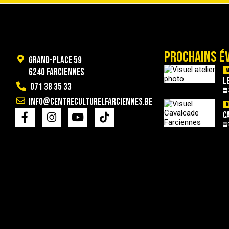
PROCHAINS É
Grand-Place 59
6240 Farciennes
A
L
071 38 35 33
info@centreculturelfarciennes.be
D
C