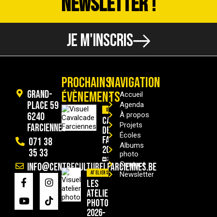
NEWSLETTER !
JE M'INSCRIS
PROCHAINS
NAVIGATION
Grand-
ÉVÈNEMENTS
Accueil
Place 59
Agenda
Divers
6240
À propos
Cavalcade
Projets
Farciennes
de
Écoles
Farciennes
071 38
Albums
2026
35 33
photo
29/08/2026
Contact
info@centreculturelfarciennes.be
Ateliers
Newsletter
Les
ateliers
photo
2026-