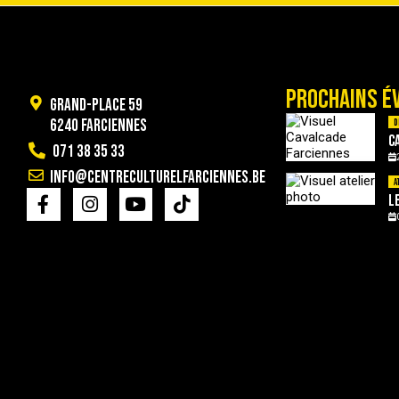
PROCHAINS É
Grand-Place 59
6240 Farciennes
D
C
071 38 35 33
info@centreculturelfarciennes.be
A
L