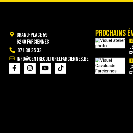
PROCHAINS É
Grand-Place 59
6240 Farciennes
A
L
071 38 35 33
info@centreculturelfarciennes.be
D
C