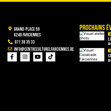
PROCHAINS É
Grand-Place 59
6240 Farciennes
A
L
071 38 35 33
info@centreculturelfarciennes.be
D
C