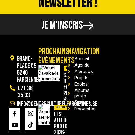
NEWSLETTER !
JE M'INSCRIS
PROCHAINS
NAVIGATION
Grand-
ÉVÈNEMENTS
Accueil
Place 59
Agenda
Divers
6240
À propos
Cavalcade
Projets
Farciennes
de
Écoles
Farciennes
071 38
Albums
2026
35 33
photo
29/08/2026
Contact
info@centreculturelfarciennes.be
Ateliers
Newsletter
Les
ateliers
photo
2026-