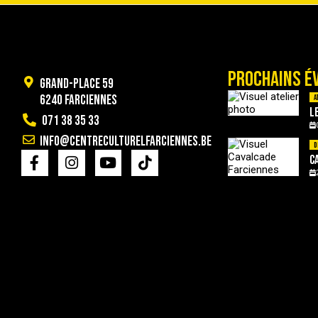
PROCHAINS É
Grand-Place 59
6240 Farciennes
A
L
071 38 35 33
info@centreculturelfarciennes.be
D
C