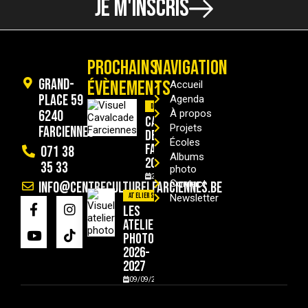
JE M'INSCRIS
PROCHAINS
NAVIGATION
Grand-
ÉVÈNEMENTS
Accueil
Place 59
Agenda
Divers
6240
À propos
Cavalcade
Projets
Farciennes
de
Écoles
Farciennes
071 38
Albums
2026
35 33
photo
29/08/2026
Contact
info@centreculturelfarciennes.be
Ateliers
Newsletter
Les
ateliers
photo
2026-
2027
09/09/2026