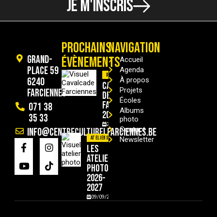
JE M'INSCRIS
PROCHAINS
NAVIGATION
Grand-
ÉVÈNEMENTS
Accueil
Place 59
Agenda
Divers
6240
À propos
Cavalcade
Projets
Farciennes
de
Écoles
Farciennes
071 38
Albums
2026
35 33
photo
29/08/2026
Contact
info@centreculturelfarciennes.be
Ateliers
Newsletter
Les
ateliers
photo
2026-
2027
09/09/2026