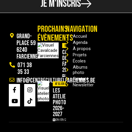
JE M'INSCRIS
PROCHAINS
NAVIGATION
Grand-
ÉVÈNEMENTS
Accueil
Place 59
Agenda
Divers
6240
À propos
Cavalcade
Projets
Farciennes
de
Écoles
Farciennes
071 38
Albums
2026
35 33
photo
29/08/2026
Contact
info@centreculturelfarciennes.be
Ateliers
Newsletter
Les
ateliers
photo
2026-
2027
09/09/2026