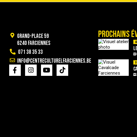
PROCHAINS É
Grand-Place 59
6240 Farciennes
A
L
071 38 35 33
info@centreculturelfarciennes.be
D
C