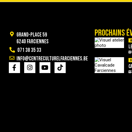
PROCHAINS É
Grand-Place 59
6240 Farciennes
A
L
071 38 35 33
info@centreculturelfarciennes.be
D
C