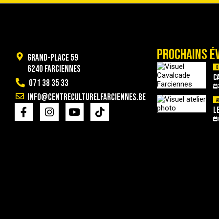
PROCHAINS É
Grand-Place 59
6240 Farciennes
D
C
071 38 35 33
info@centreculturelfarciennes.be
A
L