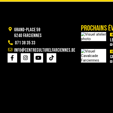
PROCHAINS É
Grand-Place 59
6240 Farciennes
A
L
071 38 35 33
info@centreculturelfarciennes.be
D
C