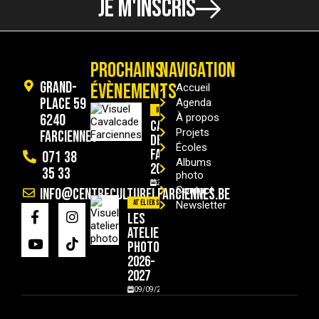
JE M'INSCRIS
PROCHAINS
NAVIGATION
Grand-
ÉVÈNEMENTS
Accueil
Place 59
Agenda
Divers
6240
À propos
Cavalcade
Projets
Farciennes
de
Écoles
Farciennes
071 38
Albums
2026
35 33
photo
29/08/2026
Contact
info@centreculturelfarciennes.be
Ateliers
Newsletter
Les
ateliers
photo
2026-
2027
09/09/2026