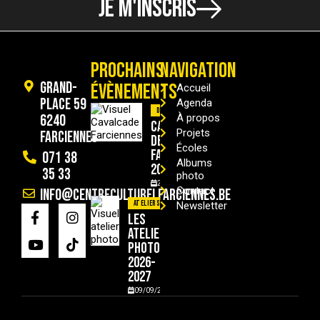
JE M'INSCRIS
PROCHAINS
NAVIGATION
Grand-
ÉVÈNEMENTS
Accueil
Place 59
Agenda
Divers
6240
À propos
Cavalcade
Projets
Farciennes
de
Écoles
Farciennes
071 38
Albums
2026
35 33
photo
29/08/2026
Contact
info@centreculturelfarciennes.be
Ateliers
Newsletter
Les
ateliers
photo
2026-
2027
09/09/2026