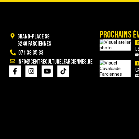
PROCHAINS É
Grand-Place 59
6240 Farciennes
A
L
071 38 35 33
info@centreculturelfarciennes.be
D
C