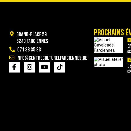
PROCHAINS É
Grand-Place 59
6240 Farciennes
D
C
071 38 35 33
info@centreculturelfarciennes.be
A
L