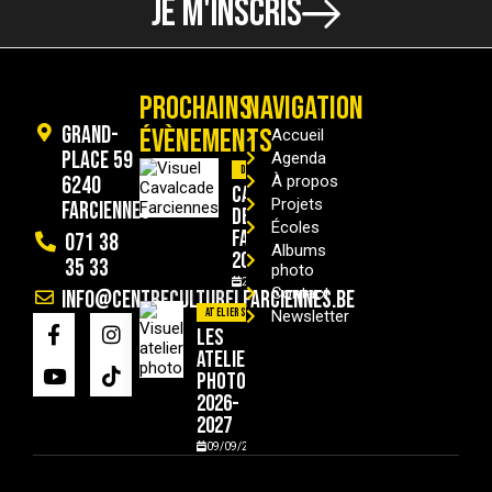
JE M'INSCRIS
PROCHAINS
NAVIGATION
Grand-
ÉVÈNEMENTS
Accueil
Place 59
Agenda
Divers
6240
À propos
Cavalcade
Projets
Farciennes
de
Écoles
Farciennes
071 38
Albums
2026
35 33
photo
29/08/2026
Contact
info@centreculturelfarciennes.be
Ateliers
Newsletter
Les
ateliers
photo
2026-
2027
09/09/2026